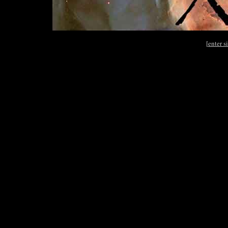
[
enter si